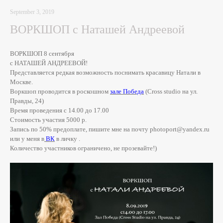
September 3, 2019
ВОРКШОП с Наташей Андреевой
ВОРКШОП 8 сентября
с НАТАШЕЙ АНДРЕЕВОЙ!
Представляется редкая возможность поснимать красавицу Натали в
Москве.
Воркшоп проводится в роскошном
зале Победа
(Cross studio на ул.
Правды, 24)
Время проведения с 14.00 до 17.00
Стоимость участия 5000 р.
Запись по 50% предоплате, пишите мне на почту photoport@yandex.ru
или у меня в
ВК
в личку .
Количество участников ограничено, не прозевайте!)