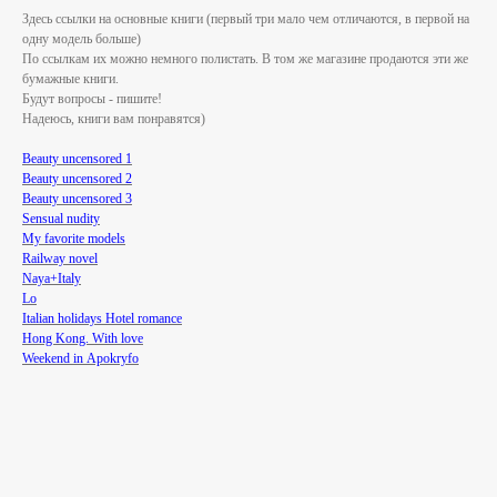
Здесь ссылки на основные книги (первый три мало чем отличаются, в первой на
одну модель больше)
По ссылкам их можно немного полистать. В том же магазине продаются эти же
бумажные книги.
Будут вопросы - пишите!
Надеюсь, книги вам понравятся)
Beauty uncensored 1
Beauty uncensored 2
Beauty uncensored
3
Sensual nudity
My favorite models
Railway novel​
Naya+Italy
Lo​
Italian holidays Hotel romance​
Hong Kong. With love
Weekend in Apokryfo​