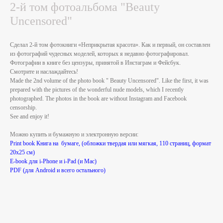
2-й том фотоальбома "Beauty
Uncensored"
Сделал 2-й том фотокниги «Неприкрытая красота». Как и первый, он составлен
из фотографий чудесных моделей, которых я недавно фотографировал.
Фотографии в книге без цензуры, принятой в Инстаграм и Фейсбук.
Смотрите и наслаждайтесь!
Made the 2nd volume of the photo book " Beauty Uncensored". Like the first, it was
prepared with the pictures of the wonderful nude models, which I recently
photographed. The photos in the book are without Instagram and Facebook
censorship.
See and enjoy it!
Можно купить и бумажную и электронную версии:
Print book Книга на бумаге, (обложки твердая или мягкая, 110 страниц, формат
20х25 см)
E-book для i-Phone и i-Pad (и Mac)
PDF (для Android и всего остального)