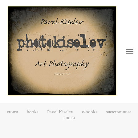
Витрина.......................Showcase
Обо мне.......................Bio
Блог.............................Blog
Портфолио..................Portfolio
VideoKiselev
Мои книги.................. My books
Студия-мастерская.....Studio
книги
books
Pavel Kiselev
e-books
электронные
Контакты....................Contacs
книги
Серии...........................Series