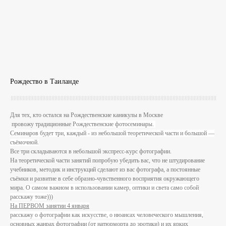
Рождество в Таиланде
Для тех, кто остался на Рождественские каникулы в Москве
провожу традиционные
Рождественские фотосеминары.
Семинаров будет три, каждый - из небольшой теоретической части и большой —
съёмочной.
Все три складываются в небольшой экспресс-курс фотографии.
На теоретической части занятий попробую убедить вас, что не штудирование
учебников, методик и инструкций сделают из вас фотографа, а постоянные
съёмки и развитие в себе образно-чувственного восприятия окружающего
мира.
О самом важном в использовании камер, оптики и света само собой
расскажу тоже)))
На ПЕРВОМ занятии 4 января
расскажу о фотографии как искусстве, о нюансах человеческого мышления,
основных жанрах фотографии (от натюрморта до эротики) и их ярких