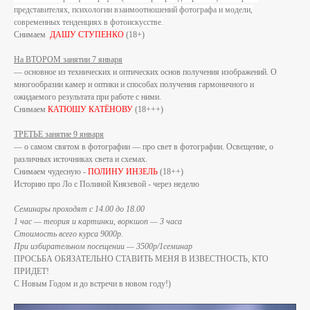
представителях, психологии взаимоотношений фотографа и модели,
современных тенденциях в фотоискусстве.
Снимаем
ДАШУ СТУПЕНКО
(18+)
На ВТОРОМ занятии 7 января
— основное из технических и оптических основ получения изображений. О
многообразии камер и оптики и способах получения гармоничного и
ожидаемого результата при работе с ними.
Снимаем
КАТЮШУ КАТЁНОВУ
(18+++)
ТРЕТЬЕ занятие 9 января
— о самом святом в фотографии — про свет в фотографии. Освещение, о
различных источниках света и схемах.
Снимаем чудесную -
ПОЛИНУ ИНЗЕЛЬ
(18++)
Историю про Ло с Полиной Князевой - через неделю
Семинары проходят с 14.00 до 18.00
1 час — теория и картинки, воркшоп — 3 часа
Стоимость всего курса 9000р.
При избирательном посещении — 3500р/1семинар
ПРОСЬБА ОБЯЗАТЕЛЬНО СТАВИТЬ МЕНЯ В ИЗВЕСТНОСТЬ, КТО
ПРИДЕТ!
С Новым Годом и до встречи в новом году!)