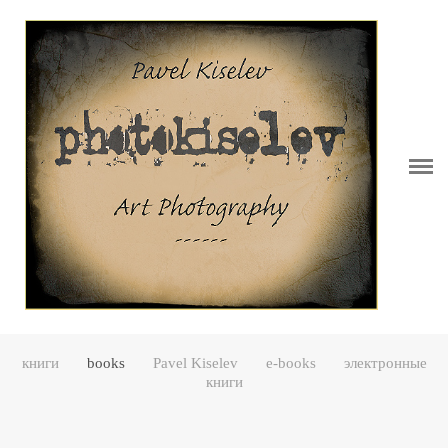
Витрина.......................Showcase
Обо мне.......................Bio
Блог.............................Blog
Портфолио..................Portfolio
VideoKiselev
Мои книги.................. My books
Студия-мастерская.....Studio
книги
books
Pavel Kiselev
e-books
электронные
Контакты....................Contacs
книги
Серии...........................Series