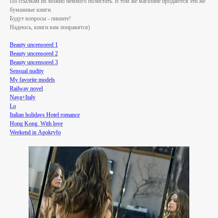
По ссылкам их можно немного полистать. В том же магазине продаются эти же
бумажные книги.
Будут вопросы - пишите!
Надеюсь, книги вам понравятся)
Beauty uncensored 1
Beauty uncensored 2
Beauty uncensored
3
Sensual nudity
My favorite models
Railway novel​
Naya+Italy
Lo​
Italian holidays Hotel romance​
Hong Kong. With love
Weekend in Apokryfo​