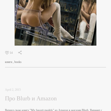
14
книги
books
April 2, 2015
Про Blurb и Amazon
Вернул свою книгу "My favorit models" из Amazon в магазин Blurb. Вариант с