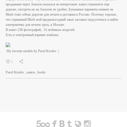
продажами через Амазон оказался не интересным: книга становится еще
дороже, смотреть их на Амазоне не удобно. Бумажные варианты книжек на
Blurb тоже сейчас дорогие для печати и доставки в Россию. Поэтому хорошо,
что сорванный Blurb мой предновогодний заказ заставил подсуетиться и найти
альтернативу для печати здесь, в Москве.
В книге 238 фотографий, 14 любимых моделей.
Есть и электронный вариант альбома.
My favorite models by Pavel Kiselev
|
1
Pavel Kiselev
книги
books