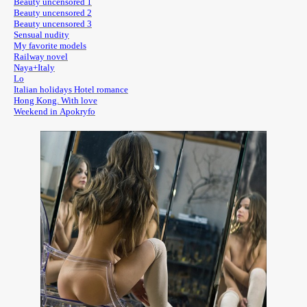
Beauty uncensored 1
Beauty uncensored 2
Beauty uncensored
3
Sensual nudity
My favorite models
Railway novel​
Naya+Italy
Lo​
Italian holidays Hotel romance​
Hong Kong. With love
Weekend in Apokryfo​