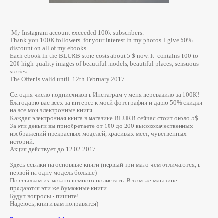
My Instagram account exceeded 100k subscribers.
Thank you 100K followers for your interest in my photos. I give 50%
discount on all of my ebooks.
Each ebook in the BLURB store costs about 5 $ now. It contains 100 to
200 high-quality images of beautiful models, beautiful places, sensuous
stories.
The Offer is valid until 12th February 2017
Сегодня число подписчиков в Инстаграм у меня перевалило за 100К!
Благодарю вас всех за интерес к моей фотографии и дарю 50% скидки
на все мои электронные книги.
Каждая электронная книга в магазине BLURB сейчас стоит около 5$.
За эти деньги вы приобретаете от 100 до 200 высококачественных
изображений прекрасных моделей, красивых мест, чувственных
историй.
Акция действует до 12.02.2017
Здесь ссылки на основные книги (первый три мало чем отличаются, в
первой на одну модель больше)
По ссылкам их можно немного полистать. В том же магазине
продаются эти же бумажные книги.
Будут вопросы - пишите!
Надеюсь, книги вам понравятся)