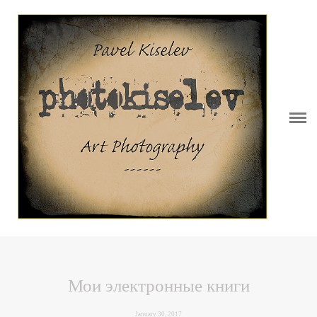
Витрина.......................Showcase
Обо мне.......................Bio
Блог.............................Blog
Портфолио..................Portfolio
VideoKiselev
Мои книги.................. My books
Студия-мастерская.....Studio
Контакты....................Contacs
Мои электронные книги
Серии...........................Series
January 30, 2017